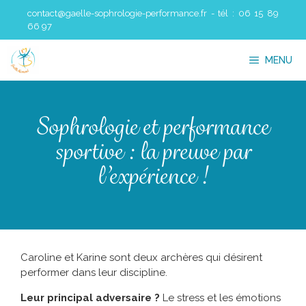
Aller
contact@gaelle-sophrologie-performance.fr - tél : 06 15 89
au
66 97
contenu
MENU
Sophrologie et performance
sportive : la preuve par
l’expérience !
Caroline et Karine sont deux archères qui désirent
performer dans leur discipline.
Leur principal adversaire ?
Le stress et les émotions